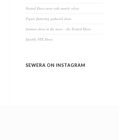
Twisted Dress sewn with stretch velvet
Figure flattering gathered dress
Summer dress in the snow – the Twisted Dress
Sparkly NYE Dress
SEWERA ON INSTAGRAM