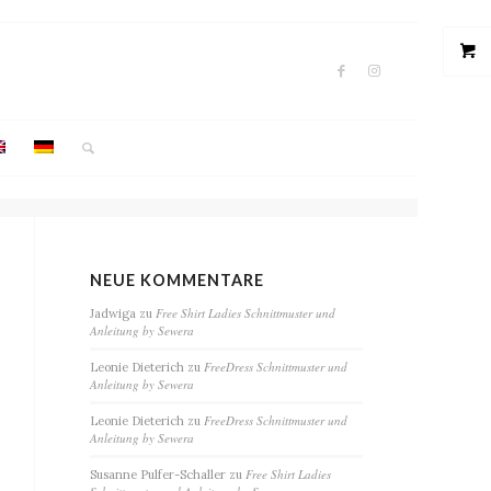
NEUE KOMMENTARE
Free Shirt Ladies Schnittmuster und
Jadwiga
zu
Anleitung by Sewera
FreeDress Schnittmuster und
Leonie Dieterich
zu
Anleitung by Sewera
FreeDress Schnittmuster und
Leonie Dieterich
zu
Anleitung by Sewera
Free Shirt Ladies
Susanne Pulfer-Schaller
zu