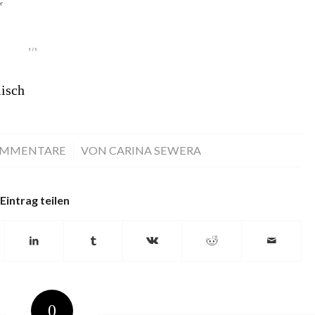
isch
OMMENTARE
/
VON
CARINA SEWERA
Eintrag teilen
0