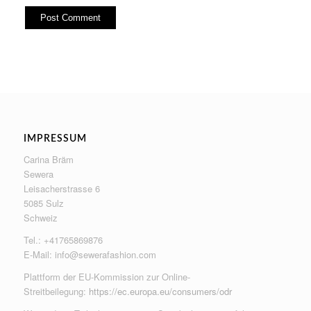
IMPRESSUM
Carina Bräm
Sewera
Leisacherstrasse 6
5085 Sulz
Schweiz
Tel.: +41765869876
E-Mail:
info@sewerafashion.com
Plattform der EU-Kommission zur Online-
Streitbeilegung:
https://ec.europa.eu/consumers/odr