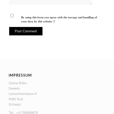
By using this form you agree with the storage and handling of
your data by this website.
*
IMPRESSUM
Carina Bräm
Sewera
Leisacherstrasse 6
5085 Sulz
Schweiz
Tel.: +41765869876