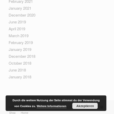
February 2021
January 2021
December 2020
June 2019
April 2019
March 2019
February 2019
January 2019
December 2018
October 2018
June 2018
January 2018
Durch die weitere Nutzung der Seite stimmst du der Verwendung
Akzeptieren
von Cookies zu.
Weitere Informationen
© Copyright - Sewera Fashion - built by
boethius.ch
Shop
Home