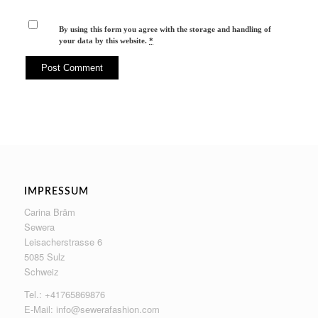
By using this form you agree with the storage and handling of
your data by this website.
*
IMPRESSUM
Carina Bräm
Sewera
Leisacherstrasse 6
5085 Sulz
Schweiz
Tel.: +41765869876
E-Mail:
info@sewerafashion.com