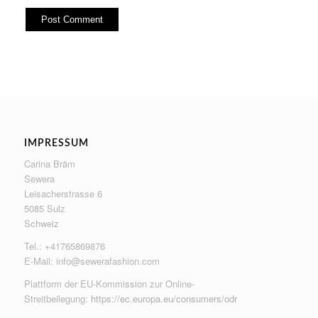
IMPRESSUM
Carina Bräm
Sewera
Leisacherstrasse 6
5085 Sulz
Schweiz
Tel.: +41765869876
E-Mail:
info@sewerafashion.com
Plattform der EU-Kommission zur Online-
Streitbeilegung:
https://ec.europa.eu/consumers/odr