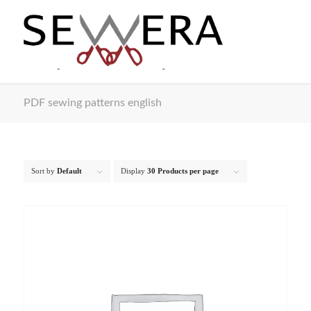
PDF sewing patterns english
Sort by
Default
Display
30 Products per page