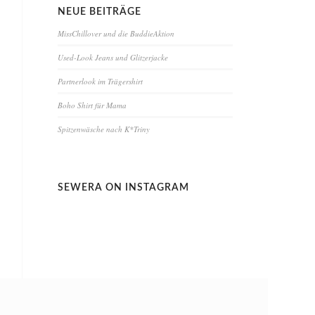
NEUE BEITRÄGE
MissChillover und die BuddieAktion
Used-Look Jeans und Glitzerjacke
Partnerlook im Trägershirt
Boho Shirt für Mama
Spitzenwäsche nach K*Triny
SEWERA ON INSTAGRAM