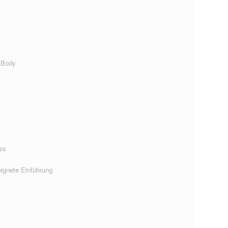
 Body
ss
ignete Einführung