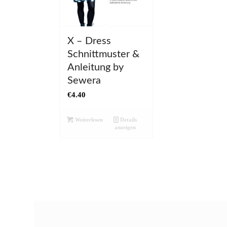
X – Dress
Schnittmuster &
Anleitung by
Sewera
€
4.40
Weiterlesen
Details
anzeigen