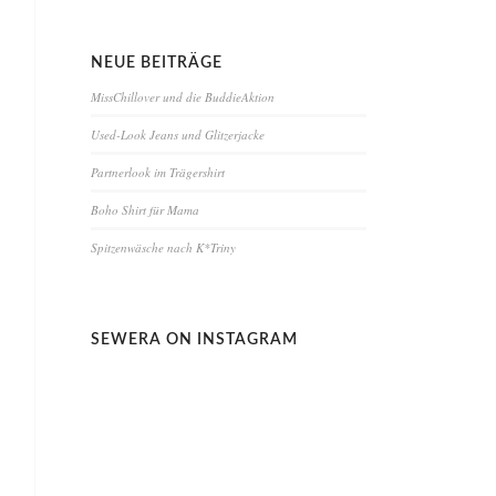
NEUE BEITRÄGE
MissChillover und die BuddieAktion
Used-Look Jeans und Glitzerjacke
Partnerlook im Trägershirt
Boho Shirt für Mama
Spitzenwäsche nach K*Triny
SEWERA ON INSTAGRAM