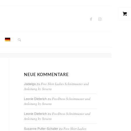
NEUE KOMMENTARE
Jadwiga
zu
Free Shirt Ladies Schnittmuster und
Anleitung by Sewera
Leonie Dieterich
zu
FreeDress Schnittmuster und
Anleitung by Sewera
Leonie Dieterich
zu
FreeDress Schnittmuster und
Anleitung by Sewera
Susanne Pulfer-Schaller
zu
Free Shirt Ladies