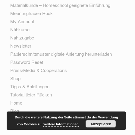
Materialkunde – Homeschool geeignete Einführung
Meerjungfrauen Rock
My Account
Nähkurse
Nahtzugabe
Newsletter
Papierschnittmuster digitale Anleitung herunterladen
Password Reset
Press/Media & Cooperations
Shop
Tipps & Anleitungen
Tutorial tiefer Rücken
Home
Blog
Durch die weitere Nutzung der Seite stimmst du der Verwendung
Akzeptieren
von Cookies zu.
Weitere Informationen