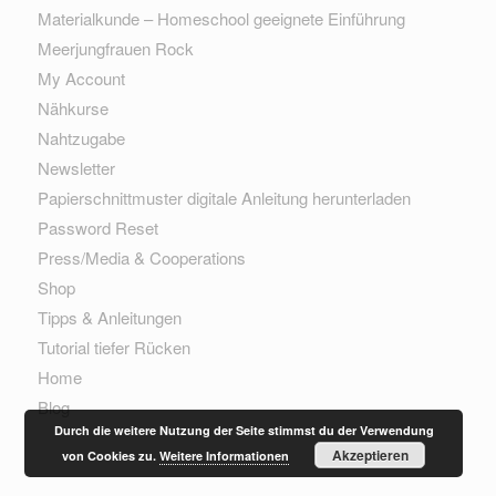
Materialkunde – Homeschool geeignete Einführung
Meerjungfrauen Rock
My Account
Nähkurse
Nahtzugabe
Newsletter
Papierschnittmuster digitale Anleitung herunterladen
Password Reset
Press/Media & Cooperations
Shop
Tipps & Anleitungen
Tutorial tiefer Rücken
Home
Blog
Durch die weitere Nutzung der Seite stimmst du der Verwendung
Akzeptieren
von Cookies zu.
Weitere Informationen