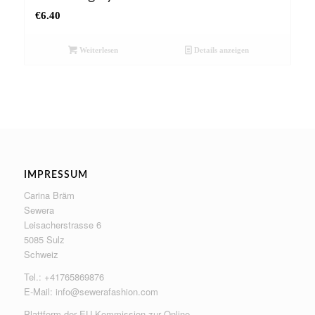
€
6.40
Weiterlesen
Details anzeigen
IMPRESSUM
Carina Bräm
Sewera
Leisacherstrasse 6
5085 Sulz
Schweiz
Tel.: +41765869876
E-Mail:
info@sewerafashion.com
Plattform der EU-Kommission zur Online-