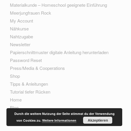
Materialkunde – Homeschool geeignete Einführung
Meerjungfrauen Rock
My Account
Nähkurse
Nahtzugabe
Newsletter
Papierschnittmuster digitale Anleitung herunterladen
Password Reset
Press/Media & Cooperations
Shop
Tipps & Anleitungen
Tutorial tiefer Rücken
Home
Blog
Durch die weitere Nutzung der Seite stimmst du der Verwendung
Akzeptieren
von Cookies zu.
Weitere Informationen