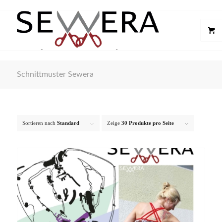
Schnittmuster Sewera
Sortieren nach
Standard
Zeige
30 Produkte pro Seite