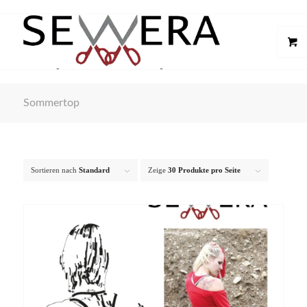
Sommertop
Sortieren nach
Standard
Zeige
30 Produkte pro Seite