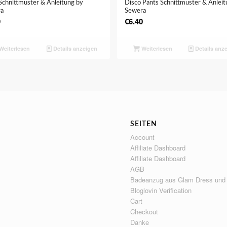
Schnittmuster & Anleitung by
Disco Pants Schnittmuster & Anleit
ra
Sewera
9
€
6.40
Weiterlesen
Details anzeigen
Weiterlesen
Details anz
SEITEN
Account
Affiliate Dashboard
Affiliate Dashboard
AGB
Badeanzug aus Glam Dress und
Bloglovin Verification
Cart
Checkout
Danke