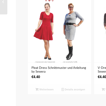
Schnittmuster und
Anleitung by Sewera
5.00
Pleat Dress Schnittmuster und Anleitung
V-Dre
by Sewera
Sewe
€
4.40
€
4.4
Weiterlesen
Details anzeigen