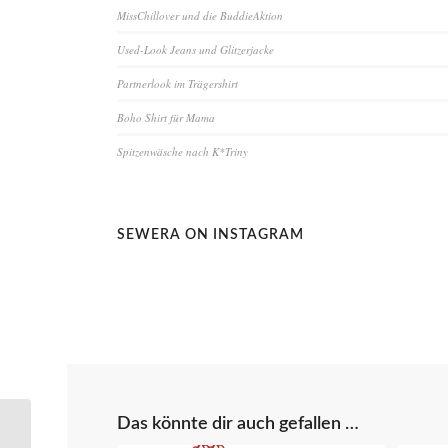
MissChillover und die BuddieAktion
Used-Look Jeans und Glitzerjacke
Partnerlook im Trägershirt
Boho Shirt für Mama
Spitzenwäsche nach K*Triny
SEWERA ON INSTAGRAM
Das könnte dir auch gefallen …
Casual Bluse