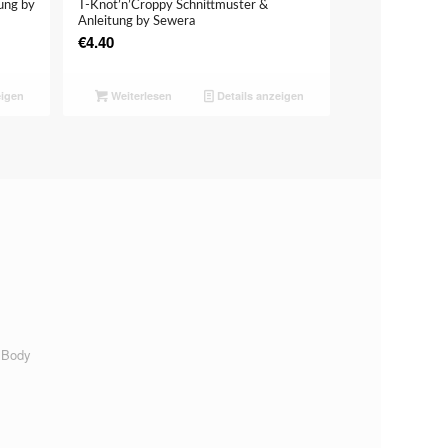
ung by
T-Knot’n’Croppy Schnittmuster &
Anleitung by Sewera
€
4.40
eigen
Weiterlesen
Details anzeigen
 Body