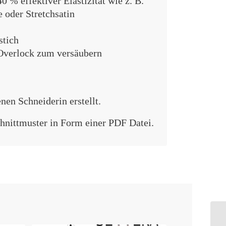
0 % effektiver Elastizität wie z. B.
e oder Stretchsatin
stich
Overlock zum versäubern
nen Schneiderin erstellt.
chnittmuster in Form einer PDF Datei.