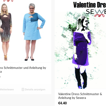
5.00
ss Schnittmuster und Anleitung by
ra
0
Weiterlesen
Details anzeigen
Valentine Dress Schnittmuster &
Anleitung by Sewera
€
4.40