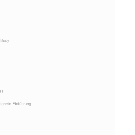
 Body
ss
ignete Einführung