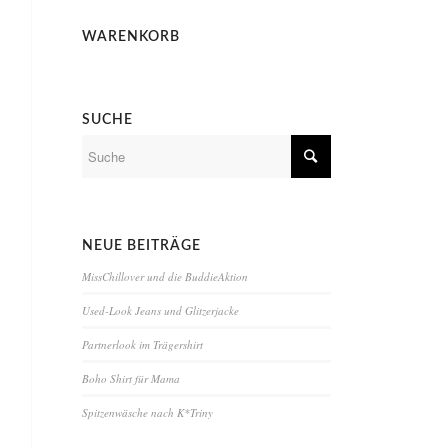
WARENKORB
SUCHE
NEUE BEITRÄGE
MissChillover und die BuddieAktion
Used-Look Jeans und Glitzerjacke
Partnerlook im Trägershirt
Boho Shirt für Mama
Spitzenwäsche nach K*Triny