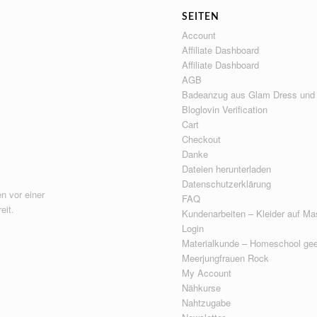
SEITEN
Account
Affiliate Dashboard
Affiliate Dashboard
AGB
Badeanzug aus Glam Dress und
Bloglovin Verification
Cart
Checkout
Danke
Dateien herunterladen
Datenschutzerklärung
n vor einer
FAQ
eit.
Kundenarbeiten – Kleider auf Ma
Login
Materialkunde – Homeschool gee
Meerjungfrauen Rock
My Account
Nähkurse
Nahtzugabe