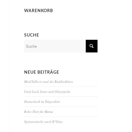
WARENKORB
SUCHE
NEUE BEITRÄGE
MissChillover und die BuddieAktion
Used-Look Jeans und Glitzerjacke
Partnerlook im Trägershirt
Boho Shirt für Mama
Spitzenwäsche nach K*Triny