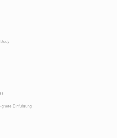
 Body
ss
ignete Einführung