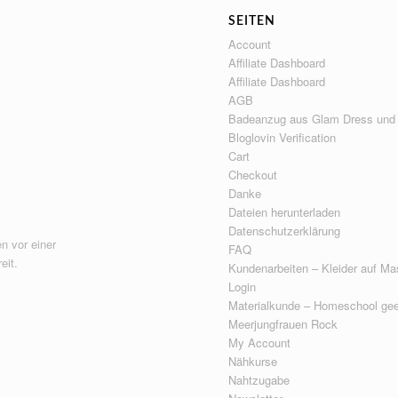
SEITEN
Account
Affiliate Dashboard
Affiliate Dashboard
AGB
Badeanzug aus Glam Dress und
Bloglovin Verification
Cart
Checkout
Danke
Dateien herunterladen
Datenschutzerklärung
n vor einer
FAQ
eit.
Kundenarbeiten – Kleider auf Ma
Login
Materialkunde – Homeschool gee
Meerjungfrauen Rock
My Account
Nähkurse
Nahtzugabe