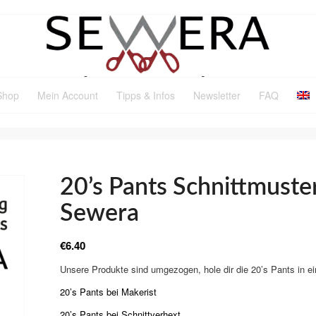
Shop
Mein Account
Tipps & Infos
Newsletter
FAQ
20’s Pants Schnittmuste
Sewera
€
6.40
Unsere Produkte sind umgezogen, hole dir die 20’s Pants in e
20’s Pants bei Makerist
20’s Pants bei Schnittverhext