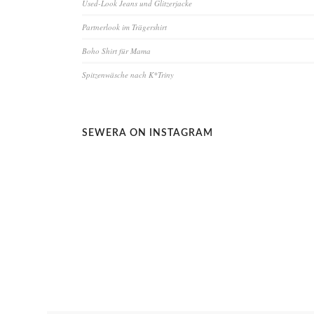
Used-Look Jeans und Glitzerjacke
Partnerlook im Trägershirt
Boho Shirt für Mama
Spitzenwäsche nach K*Triny
SEWERA ON INSTAGRAM