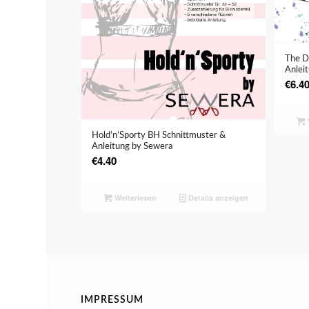
The D
Anlei
€
6.4
Hold’n’Sporty BH Schnittmuster &
Anleitung by Sewera
€
4.40
Weiterlesen
Details anzeigen
IMPRESSUM