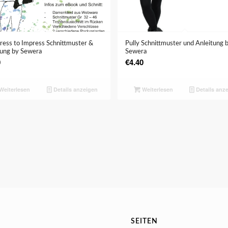
ress to Impress Schnittmuster &
Pully Schnittmuster und Anleitung 
tung by Sewera
Sewera
0
€
4.40
Weiterlesen
Details anzeigen
Weiterlesen
Details anz
SEITEN