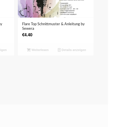
by
Flare Top Schnittmuster & Anleitung by
Sewera
€
4.40
eigen
Weiterlesen
Details anzeigen