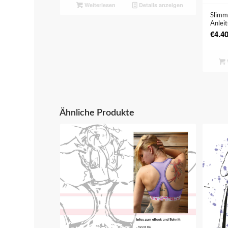
Weiterlesen
Details anzeigen
Slimm
Anlei
€
4.4
Ähnliche Produkte