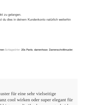
kt zu gelangen.
st du dies in deinem Kundenkonto natürlich weiterhin
amen
Schlagwörter:
20s Pants
,
damenhose
,
Damenschnittmuster
,
uster für eine sehr vielseitige
nz cool wirken oder super elegant für