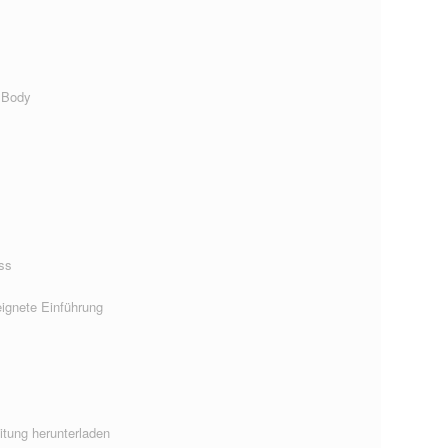
 Body
ss
ignete Einführung
eitung herunterladen