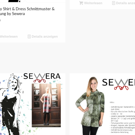
Weiterlesen
Details anz
y Shirt & Dress Schnittmuster &
tung by Sewera
0
Weiterlesen
Details anzeigen