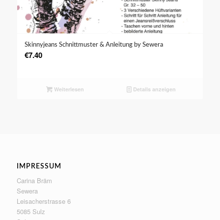
Skinnyjeans Schnittmuster & Anleitung by Sewera
€
7.40
Weiterlesen
Details anzeigen
IMPRESSUM
Carina Bräm
Sewera
Leisacherstrasse 6
5085 Sulz