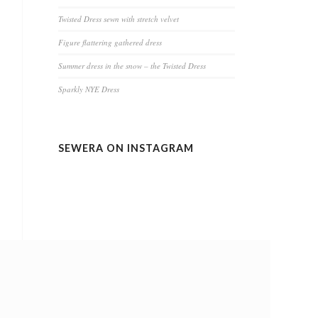
Twisted Dress sewn with stretch velvet
Figure flattering gathered dress
Summer dress in the snow – the Twisted Dress
Sparkly NYE Dress
SEWERA ON INSTAGRAM