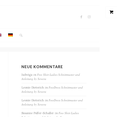
NEUE KOMMENTARE
Free Shirt Ladies Schnittmuster und
Jadwiga
zu
Anleitung by Sewera
FreeDress Schnittmuster und
Leonie Dieterich
zu
Anleitung by Sewera
FreeDress Schnittmuster und
Leonie Dieterich
zu
Anleitung by Sewera
Free Shirt Ladies
Susanne Pulfer-Schaller
zu