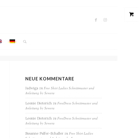
NEUE KOMMENTARE
Free Shirt Ladies Schnittmuster und
Jadwiga
zu
Anleitung by Sewera
FreeDress Schnittmuster und
Leonie Dieterich
zu
Anleitung by Sewera
FreeDress Schnittmuster und
Leonie Dieterich
zu
Anleitung by Sewera
Free Shirt Ladies
Susanne Pulfer-Schaller
zu