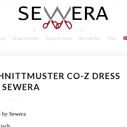
hop
Mein Account
Tipps & Infos
Newsletter
FAQ
HNITTMUSTER CO-Z DRESS
 SEWERA
s by Sewera
isch