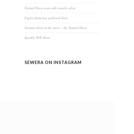
Twisted Dress sewn with stretch velvet
Figure flattering gathered dress
Summer dress in the snow – the Twisted Dress
Sparkly NYE Dress
SEWERA ON INSTAGRAM