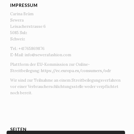
IMPRESSUM
Carina Bräm
Sewera
Leisacherstrasse 6
5085 Sulz
Schweiz
Tel.: +41765869876
E-Mail:
info@sewerafashion.com
Plattform der EU-Kommission zur Online-
Streitbeilegung:
https://ec.europa.eu/consumers/odr
Wir sind zur Teilnahme an einem Streitbeilegungsverfahren
vor einer Verbraucherschlichtungsstelle weder verpflichtet
noch bereit.
SEITEN