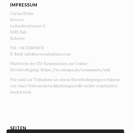
IMPRESSUM
Carina Bräm
Sewera
Leisacherstrasse 6
5085 Sulz
Schweiz
Tel.: +41765869876
E-Mail:
info@sewerafashion.com
Plattform der EU-Kommission zur Online-
Streitbeilegung:
https://ec.europa.eu/consumers/odr
Wir sind zur Teilnahme an einem Streitbeilegungsverfahren
vor einer Verbraucherschlichtungsstelle weder verpflichtet
noch bereit.
SEITEN