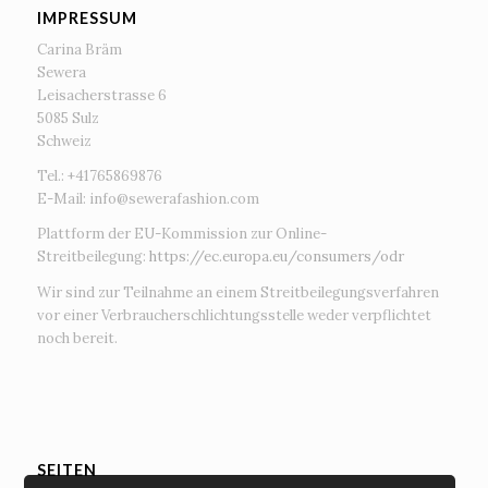
IMPRESSUM
Carina Bräm
Sewera
Leisacherstrasse 6
5085 Sulz
Schweiz
Tel.: +41765869876
E-Mail:
info@sewerafashion.com
Plattform der EU-Kommission zur Online-
Streitbeilegung:
https://ec.europa.eu/consumers/odr
Wir sind zur Teilnahme an einem Streitbeilegungsverfahren
vor einer Verbraucherschlichtungsstelle weder verpflichtet
noch bereit.
SEITEN