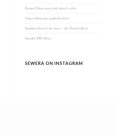
Twisted Dress sewn with stretch velvet
Figure flattering gathered dress
Summer dress in the snow – the Twisted Dress
Sparkly NYE Dress
SEWERA ON INSTAGRAM