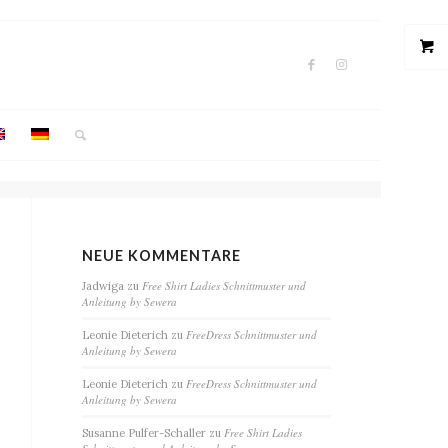
NEUE KOMMENTARE
Free Shirt Ladies Schnittmuster und
Jadwiga
zu
Anleitung by Sewera
FreeDress Schnittmuster und
Leonie Dieterich
zu
Anleitung by Sewera
FreeDress Schnittmuster und
Leonie Dieterich
zu
Anleitung by Sewera
Free Shirt Ladies
Susanne Pulfer-Schaller
zu