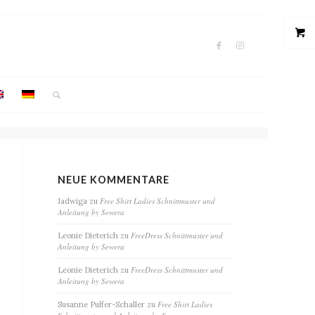
NEUE KOMMENTARE
Free Shirt Ladies Schnittmuster und
Jadwiga
zu
Anleitung by Sewera
FreeDress Schnittmuster und
Leonie Dieterich
zu
Anleitung by Sewera
FreeDress Schnittmuster und
Leonie Dieterich
zu
Anleitung by Sewera
Free Shirt Ladies
Susanne Pulfer-Schaller
zu