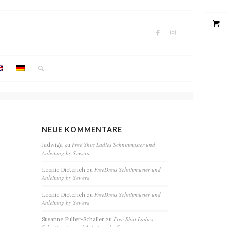
NEUE KOMMENTARE
Free Shirt Ladies Schnittmuster und
Jadwiga
zu
Anleitung by Sewera
FreeDress Schnittmuster und
Leonie Dieterich
zu
Anleitung by Sewera
FreeDress Schnittmuster und
Leonie Dieterich
zu
Anleitung by Sewera
Free Shirt Ladies
Susanne Pulfer-Schaller
zu