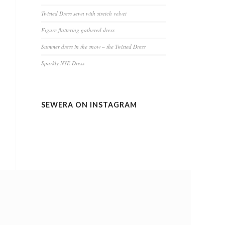
Twisted Dress sewn with stretch velvet
Figure flattering gathered dress
Summer dress in the snow – the Twisted Dress
Sparkly NYE Dress
SEWERA ON INSTAGRAM