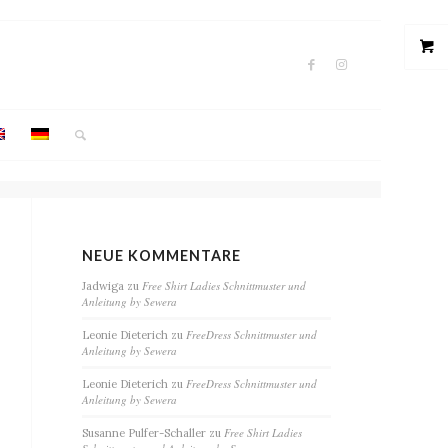
NEUE KOMMENTARE
Free Shirt Ladies Schnittmuster und
Jadwiga
zu
Anleitung by Sewera
FreeDress Schnittmuster und
Leonie Dieterich
zu
Anleitung by Sewera
FreeDress Schnittmuster und
Leonie Dieterich
zu
Anleitung by Sewera
Free Shirt Ladies
Susanne Pulfer-Schaller
zu