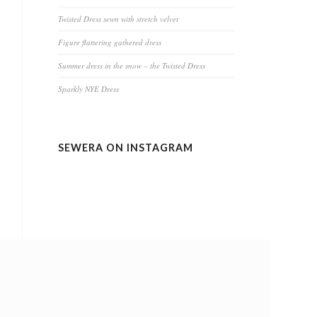
Twisted Dress sewn with stretch velvet
Figure flattering gathered dress
Summer dress in the snow – the Twisted Dress
Sparkly NYE Dress
SEWERA ON INSTAGRAM