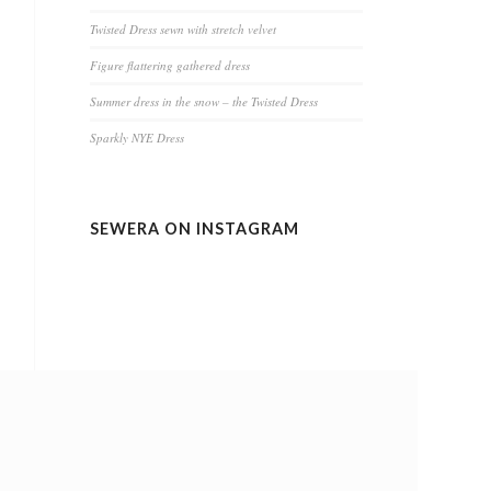
Twisted Dress sewn with stretch velvet
Figure flattering gathered dress
Summer dress in the snow – the Twisted Dress
Sparkly NYE Dress
SEWERA ON INSTAGRAM