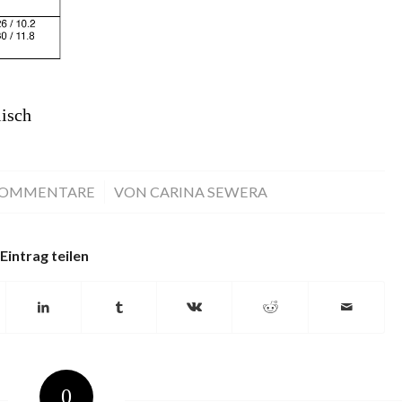
isch
KOMMENTARE
/
VON
CARINA SEWERA
Eintrag teilen
0