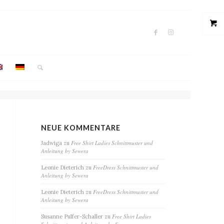
NEUE KOMMENTARE
Free Shirt Ladies Schnittmuster und
Jadwiga
zu
Anleitung by Sewera
FreeDress Schnittmuster und
Leonie Dieterich
zu
Anleitung by Sewera
FreeDress Schnittmuster und
Leonie Dieterich
zu
Anleitung by Sewera
Free Shirt Ladies
Susanne Pulfer-Schaller
zu