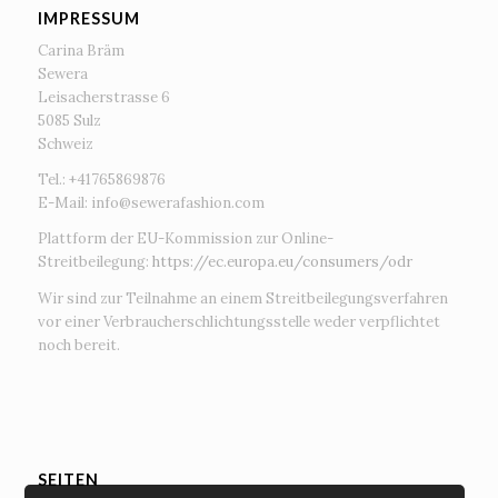
IMPRESSUM
Carina Bräm
Sewera
Leisacherstrasse 6
5085 Sulz
Schweiz
Tel.: +41765869876
E-Mail:
info@sewerafashion.com
Plattform der EU-Kommission zur Online-
Streitbeilegung:
https://ec.europa.eu/consumers/odr
Wir sind zur Teilnahme an einem Streitbeilegungsverfahren
vor einer Verbraucherschlichtungsstelle weder verpflichtet
noch bereit.
SEITEN