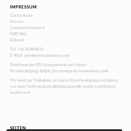
IMPRESSUM
Carina Bräm
Sewera
Leisacherstrasse 6
5085 Sulz
Schweiz
Tel.: +41765869876
E-Mail:
info@sewerafashion.com
Plattform der EU-Kommission zur Online-
Streitbeilegung:
https://ec.europa.eu/consumers/odr
Wir sind zur Teilnahme an einem Streitbeilegungsverfahren
vor einer Verbraucherschlichtungsstelle weder verpflichtet
noch bereit.
SEITEN