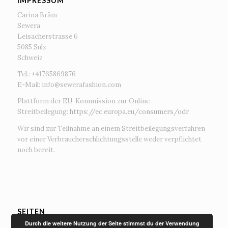
IMPRESSUM
Carina Bräm
Sewera
Leisacherstrasse 6
5085 Sulz
Schweiz
Tel.: +41765869876
E-Mail:
info@sewerafashion.com
Plattform der EU-Kommission zur Online-
Streitbeilegung:
https://ec.europa.eu/consumers/odr
Wir sind zur Teilnahme an einem Streitbeilegungsverfahren
vor einer Verbraucherschlichtungsstelle weder verpflichtet
noch bereit.
SEITEN
Durch die weitere Nutzung der Seite stimmst du der Verwendung