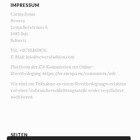
IMPRESSUM
Carina Bräm
Sewera
Leisacherstrasse 6
5085 Sulz
Schweiz
Tel.: +41765869876
E-Mail:
info@sewerafashion.com
Plattform der EU-Kommission zur Online-
Streitbeilegung:
https://ec.europa.eu/consumers/odr
Wir sind zur Teilnahme an einem Streitbeilegungsverfahren
vor einer Verbraucherschlichtungsstelle weder verpflichtet
noch bereit.
SEITEN