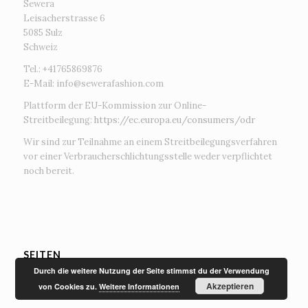
Sewera
Leisacherstrasse 6
5085 Sulz
Schweiz
Tel.: +41765869876
E-Mail:
info@sewerafashion.com
Plattform der EU-Kommission zur Online-
Streitbeilegung:
https://ec.europa.eu/consumers/odr
Wir sind zur Teilnahme an einem Streitbeilegungsverfahren
vor einer Verbraucherschlichtungsstelle weder verpflichtet
noch bereit.
SEITEN
Durch die weitere Nutzung der Seite stimmst du der Verwendung
Akzeptieren
von Cookies zu.
Weitere Informationen