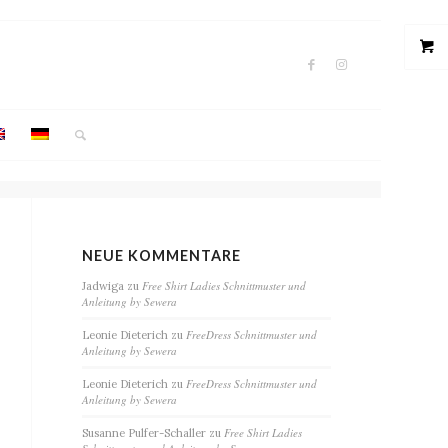
NEUE KOMMENTARE
Free Shirt Ladies Schnittmuster und
Jadwiga
zu
Anleitung by Sewera
FreeDress Schnittmuster und
Leonie Dieterich
zu
Anleitung by Sewera
FreeDress Schnittmuster und
Leonie Dieterich
zu
Anleitung by Sewera
Free Shirt Ladies
Susanne Pulfer-Schaller
zu