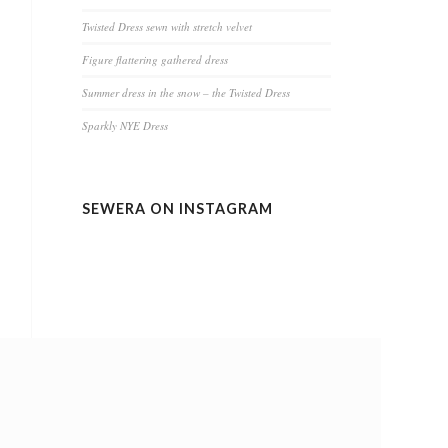
Twisted Dress sewn with stretch velvet
Figure flattering gathered dress
Summer dress in the snow – the Twisted Dress
Sparkly NYE Dress
SEWERA ON INSTAGRAM