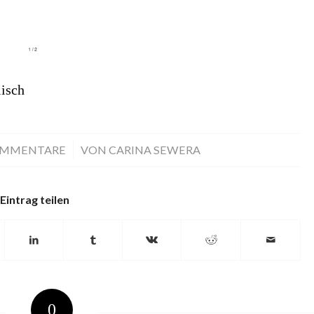
isch
OMMENTARE
/
VON
CARINA SEWERA
Eintrag teilen
0