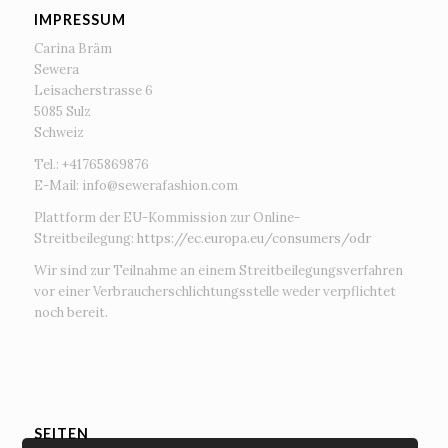
IMPRESSUM
Carina Bräm
Sewera
Leisacherstrasse 6
5085 Sulz
Schweiz
Tel.: +41765869876
E-Mail:
info@sewerafashion.com
Plattform der EU-Kommission zur Online-
Streitbeilegung:
https://ec.europa.eu/consumers/odr
Wir sind zur Teilnahme an einem Streitbeilegungsverfahren
vor einer Verbraucherschlichtungsstelle weder verpflichtet
noch bereit.
SEITEN