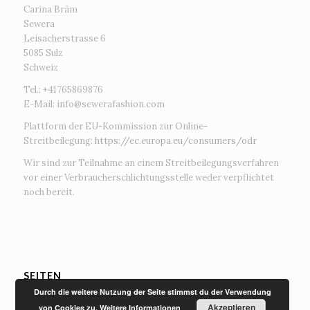
Carina Bräm
Sewera
Leisacherstrasse 6
5085 Sulz
Schweiz
Tel.: +41765869876
E-Mail:
info@sewerafashion.com
Plattform der EU-Kommission zur Online-
Streitbeilegung:
https://ec.europa.eu/consumers/odr
Wir sind zur Teilnahme an einem Streitbeilegungsverfahren
vor einer Verbraucherschlichtungsstelle weder verpflichtet
noch bereit.
SEITEN
Durch die weitere Nutzung der Seite stimmst du der Verwendung
Akzeptieren
von Cookies zu.
Weitere Informationen