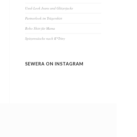
Used-Look Jeans und Glitzerjacke
Partnerlook im Trägershirt
Boho Shirt für Mama
Spitzenwäsche nach K*Triny
SEWERA ON INSTAGRAM