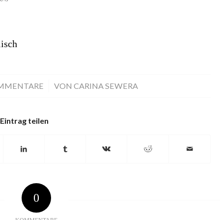
isch
OMMENTARE
/
VON
CARINA SEWERA
Eintrag teilen
0