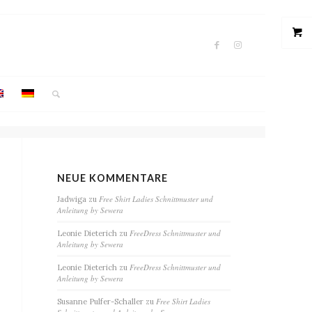
NEUE KOMMENTARE
Free Shirt Ladies Schnittmuster und
Jadwiga
zu
Anleitung by Sewera
FreeDress Schnittmuster und
Leonie Dieterich
zu
Anleitung by Sewera
FreeDress Schnittmuster und
Leonie Dieterich
zu
Anleitung by Sewera
Free Shirt Ladies
Susanne Pulfer-Schaller
zu