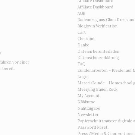
Affiliate Dashboard
Affiliate Dashboard
AGB
Badeanzug aus Glam Dress un
Bloglovin Verification
Cart
Checkout
Danke
Dateien herunterladen
r
Datenschutzerklärung
fahren vor einer
FAQ
 bereit.
Kundenarbeiten – Kleider auf 
Login
Materialkunde – Homeschool g
Meerjungfrauen Rock
My Account
Nähkurse
Nahtzugabe
Newsletter
Papierschnittmuster digitale 
Password Reset
Press/Media & Cooperations