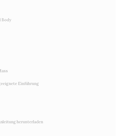
d Body
Mass
eeignete Einführung
Anleitung herunterladen