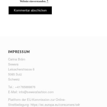
Website einverstanden.
*
IMPRESSUM
Carina Bräm
Sewera
Leisacherstrasse 6
5085 Sulz
Schweiz
Tel.: +41765869876
E-Mail:
info@sewerafashion.com
Plattform der EU-Kommission zur Online-
Streitbeilegung:
https://ec.europa.eu/consumers/odr