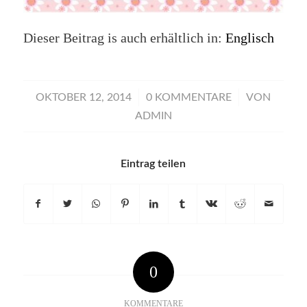
Dieser Beitrag is auch erhältlich in:
Englisch
/
/
OKTOBER 12, 2014
0 KOMMENTARE
VON
ADMIN
Eintrag teilen
0
KOMMENTARE