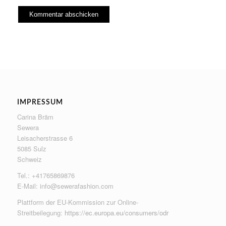
IMPRESSUM
Carina Bräm
Sewera
Leisacherstrasse 6
5085 Sulz
Schweiz
Tel.: +41765869876
E-Mail:
info@sewerafashion.com
Plattform der EU-Kommission zur Online-
Streitbeilegung:
https://ec.europa.eu/consumers/odr