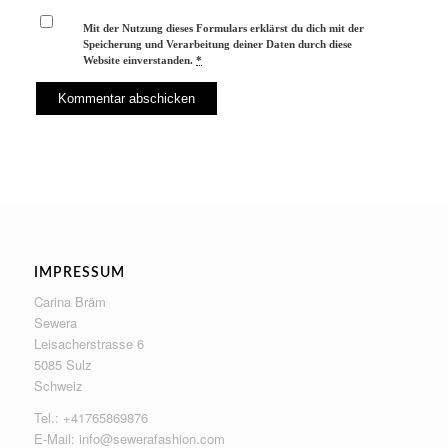
Mit der Nutzung dieses Formulars erklärst du dich mit der
Speicherung und Verarbeitung deiner Daten durch diese
Website einverstanden.
*
IMPRESSUM
Carina Bräm
Sewera
Leisacherstrasse 6
5085 Sulz
Schweiz
Tel.: +41765869876
E-Mail:
info@sewerafashion.com