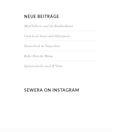
NEUE BEITRÄGE
MissChillover und die BuddieAktion
Used-Look Jeans und Glitzerjacke
Partnerlook im Trägershirt
Boho Shirt für Mama
Spitzenwäsche nach K*Triny
SEWERA ON INSTAGRAM