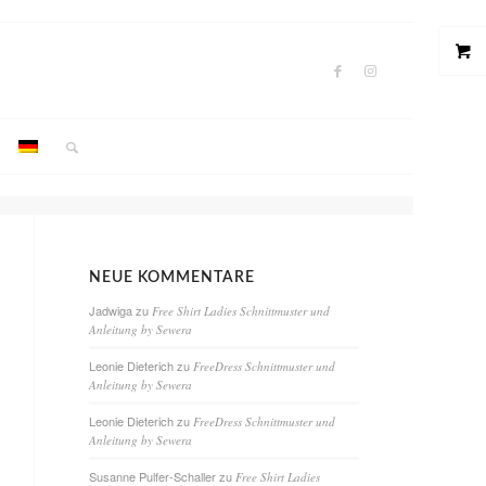
NEUE KOMMENTARE
Jadwiga
zu
Free Shirt Ladies Schnittmuster und
Anleitung by Sewera
Leonie Dieterich
zu
FreeDress Schnittmuster und
Anleitung by Sewera
Leonie Dieterich
zu
FreeDress Schnittmuster und
Anleitung by Sewera
Susanne Pulfer-Schaller
zu
Free Shirt Ladies