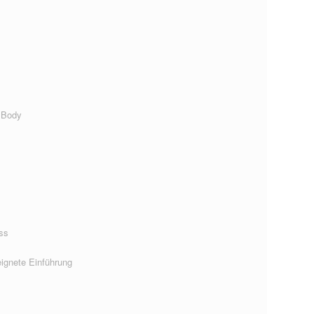
 Body
ss
ignete Einführung