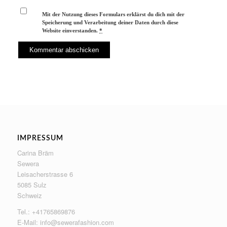
Mit der Nutzung dieses Formulars erklärst du dich mit der
Speicherung und Verarbeitung deiner Daten durch diese
Website einverstanden.
*
IMPRESSUM
Carina Bräm
Sewera
Leisacherstrasse 6
5085 Sulz
Schweiz
Tel.: +41765869876
E-Mail:
info@sewerafashion.com