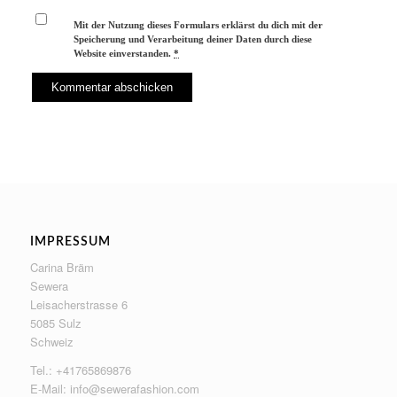
Mit der Nutzung dieses Formulars erklärst du dich mit der
Speicherung und Verarbeitung deiner Daten durch diese
Website einverstanden.
*
IMPRESSUM
Carina Bräm
Sewera
Leisacherstrasse 6
5085 Sulz
Schweiz
Tel.: +41765869876
E-Mail:
info@sewerafashion.com