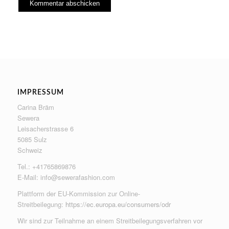
IMPRESSUM
Carina Bräm
Sewera
Leisacherstrasse 6
5085 Sulz
Schweiz
Tel.: +41765869876
E-Mail:
info@sewerafashion.com
Plattform der EU-Kommission zur Online-
Streitbeilegung:
https://ec.europa.eu/consumers/odr
Wir sind zur Teilnahme an einem Streitbeilegungsverfahren vor