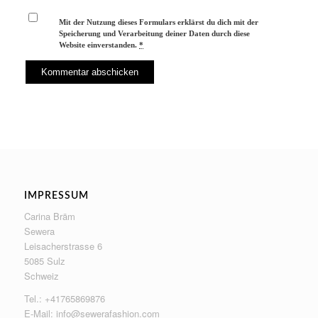
Mit der Nutzung dieses Formulars erklärst du dich mit der
Speicherung und Verarbeitung deiner Daten durch diese
Website einverstanden.
*
IMPRESSUM
Carina Bräm
Sewera
Leisacherstrasse 6
5085 Sulz
Schweiz
Tel.: +41765869876
E-Mail:
info@sewerafashion.com