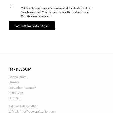
Mit der Nutzung dieses Formulars erklärst du dich mit der
Speicherung und Verarbeitung deiner Daten durch diese
Website einverstanden.
*
IMPRESSUM
Carina Bräm
Sewera
Leisacherstrasse 6
5085 Sulz
Schweiz
Tel.: +41765869876
E-Mail:
info@sewerafashion.com