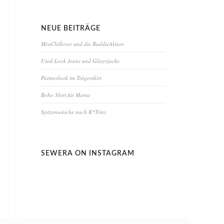
NEUE BEITRÄGE
MissChillover und die BuddieAktion
Used-Look Jeans und Glitzerjacke
Partnerlook im Trägershirt
Boho Shirt für Mama
Spitzenwäsche nach K*Triny
SEWERA ON INSTAGRAM