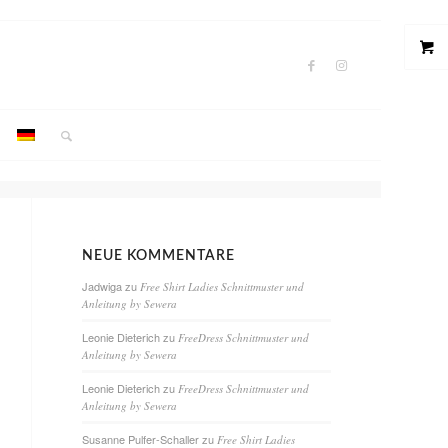
NEUE KOMMENTARE
Jadwiga
zu
Free Shirt Ladies Schnittmuster und
Anleitung by Sewera
Leonie Dieterich
zu
FreeDress Schnittmuster und
Anleitung by Sewera
Leonie Dieterich
zu
FreeDress Schnittmuster und
Anleitung by Sewera
Susanne Pulfer-Schaller
zu
Free Shirt Ladies