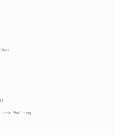
 Body
ss
ignete Einführung