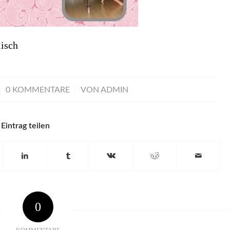
isch
/
0 KOMMENTARE
VON
ADMIN
Eintrag teilen
0