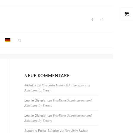
NEUE KOMMENTARE
Jadwiga
zu
Free Shirt Ladies Schnittmuster und
Anleitung by Sewera
Leonie Dieterich
zu
FreeDress Schnittmuster und
Anleitung by Sewera
Leonie Dieterich
zu
FreeDress Schnittmuster und
Anleitung by Sewera
Susanne Pulfer-Schaller
zu
Free Shirt Ladies