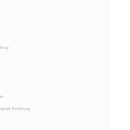
 Body
ss
ignete Einführung