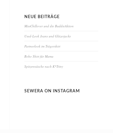
NEUE BEITRÄGE
MissChillover und die BuddieAktion
Used-Look Jeans und Glitzerjacke
Partnerlook im Trägershirt
Boho Shirt für Mama
Spitzenwäsche nach K*Triny
SEWERA ON INSTAGRAM