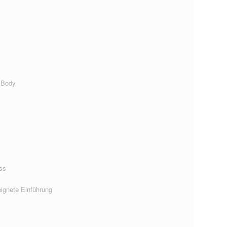
 Body
ss
ignete Einführung