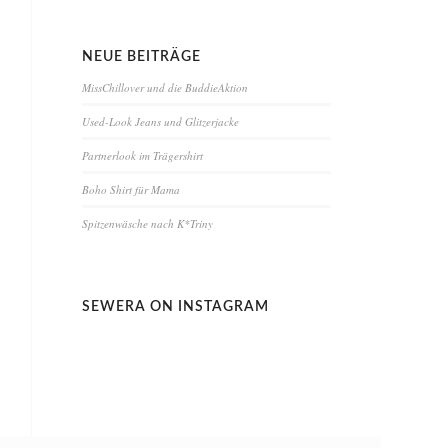
NEUE BEITRÄGE
MissChillover und die BuddieAktion
Used-Look Jeans und Glitzerjacke
Partnerlook im Trägershirt
Boho Shirt für Mama
Spitzenwäsche nach K*Triny
SEWERA ON INSTAGRAM