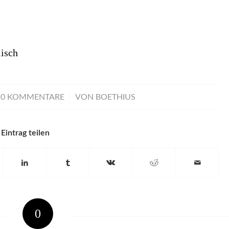
isch
/
0 KOMMENTARE
VON
BOETHIUS
Eintrag teilen
0