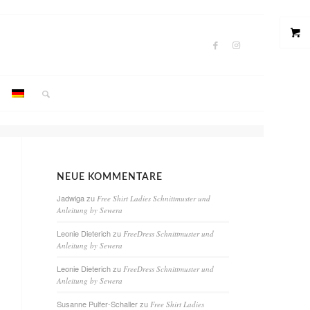
NEUE KOMMENTARE
Jadwiga
zu
Free Shirt Ladies Schnittmuster und
Anleitung by Sewera
Leonie Dieterich
zu
FreeDress Schnittmuster und
Anleitung by Sewera
Leonie Dieterich
zu
FreeDress Schnittmuster und
Anleitung by Sewera
Susanne Pulfer-Schaller
zu
Free Shirt Ladies